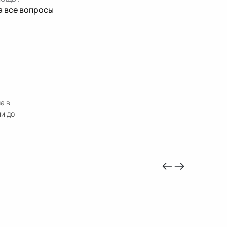
а все вопросы
а в
ии до
-10%