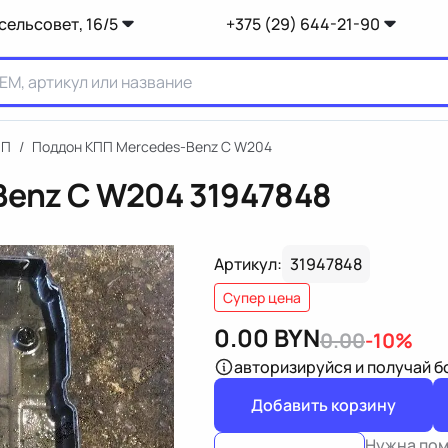
сельсовет, 16/5
+375 (29) 644-21-90
ПП
/
Поддон КПП Mercedes-Benz C W204
Benz C W204
31947848
Артикул:
31947848
Супер цена
0.00
BYN
0.00
-10%
авторизируйся
и получай 
Добавить корзину
Нужна по