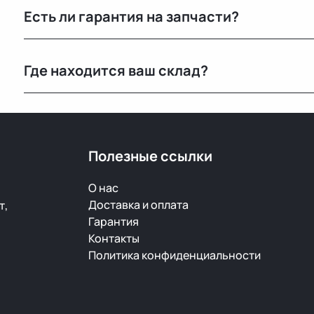
Есть ли гарантия на запчасти?
Да, предоставляется гарантия 14 дней на проверку и
Где находится ваш склад?
скрытый дефект — заменим или вернём деньги.
Основной склад расположен в Минске, также у нас е
РФ.
Полезные ссылки
О нас
Доставка и оплата
т,
Гарантия
Контакты
Политика конфиденциальности