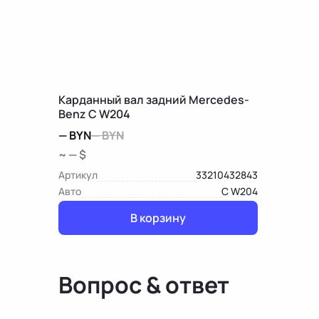
Карданный вал задний Mercedes-
Benz C W204
—
BYN
—
BYN
~ — $
Артикул
33210432843
Авто
C W204
В корзину
Вопрос & ответ