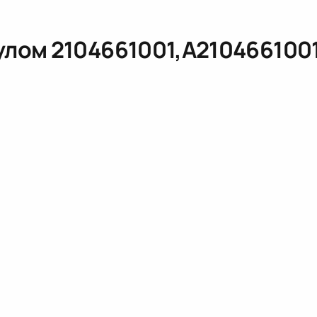
кулом
2104661001,A210466100