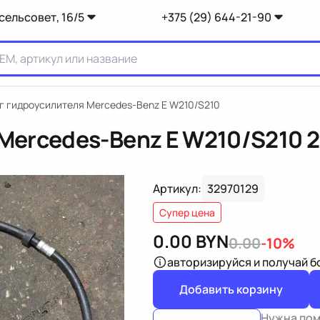
сельсовет, 16/5
+375 (29) 644-21-90
 гидроусилителя Mercedes-Benz E W210/S210
Mercedes-Benz E W210/S210
2
Артикул:
32970129
Супер цена
0.00
BYN
0.00
-10%
авторизируйся
и получай 
Добавить корзину
Нужна по