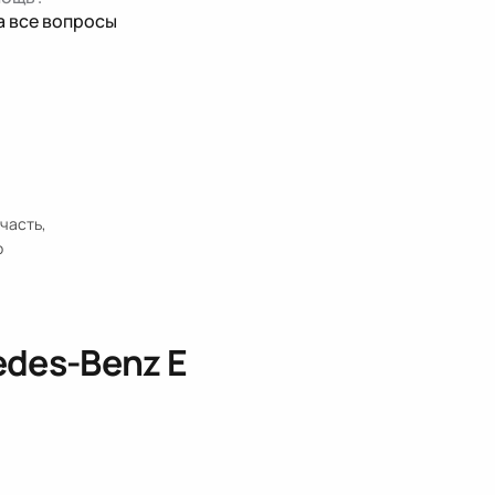
а все вопросы
часть,
о
des-Benz E