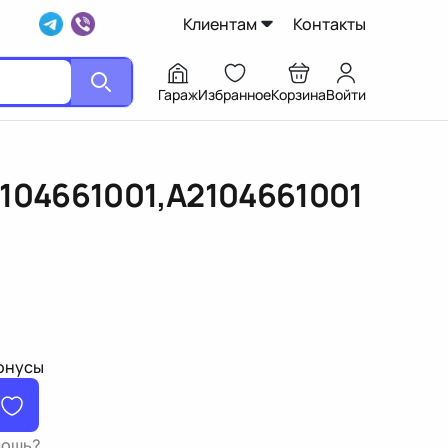
Клиентам
Контакты
Гараж
Избранное
Корзина
Войти
104661001,A2104661001
бонусы
мощь?