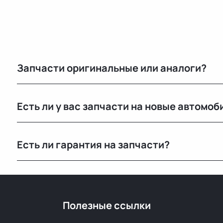
Запчасти оригинальные или аналоги?
Только оригинальные. Мы не работаем с аналогами и
Есть ли у вас запчасти на новые автомоб
автомобилей с минимальным пробегом.
Нет, мы специализируемся на оригинальных б/у запч
Есть ли гарантия на запчасти?
Да, предоставляется гарантия 14 дней на проверку и
скрытый дефект — заменим или вернём деньги.
Полезные ссылки