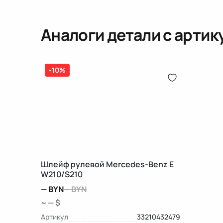
Аналоги детали с арти
-10%
Шлейф рулевой Mercedes-Benz E
W210/S210
—
BYN
—
BYN
~ — $
Артикул
33210432479