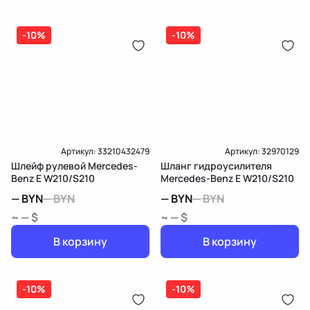
(распределитель впрыска топлива),
ЕРИП
дозатор-распределитель топлива
-10%
-10%
Карта рассрочки онлайн
Подробнее о гарантии в разделе
Гарантия
Доставка и Оплата
Доставка и Оплата
Артикул:
33210432479
Артикул:
32970129
Шлейф рулевой Mercedes-
Шланг гидроусилителя
Benz E W210/S210
Mercedes-Benz E W210/S210
—
BYN
—
BYN
—
BYN
—
BYN
~ — $
~ — $
В корзину
В корзину
-10%
-10%