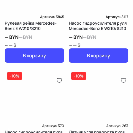
Артикул:
5845
Артикул:
8117
Рулевая рейка Mercedes-
Насос гидроусилителя руля
Benz E W210/S210
Mercedes-Benz E W210/S210
—
BYN
—
BYN
—
BYN
—
BYN
~ — $
~ — $
В корзину
В корзину
-10%
-10%
Артикул:
370
Артикул:
263
Насос гидроусилителя руля
Датчик угла поворота руля