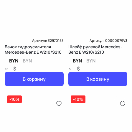
Артикул:
32970153
Артикул:
00000079V3
Бачок гидроусилителя
Шлейф рулевой Mercedes-
Mercedes-Benz E W210/S210
Benz E W210/S210
—
BYN
—
BYN
—
BYN
—
BYN
~ — $
~ — $
В корзину
В корзину
-10%
-10%