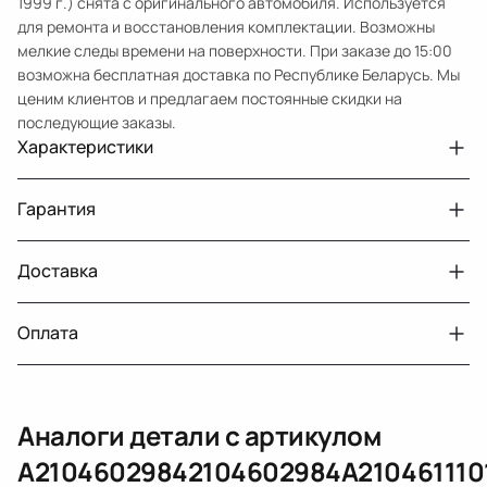
1999 г.) снята с оригинального автомобиля. Используется
для ремонта и восстановления комплектации. Возможны
мелкие следы времени на поверхности. При заказе до 15:00
возможна бесплатная доставка по Республике Беларусь. Мы
ценим клиентов и предлагаем постоянные скидки на
последующие заказы.
Характеристики
Артикул
5845
Гарантия
Номер запчасти
A21046029842104602984A2104611101
Авто
MercedesBenz E W210
Доставка
Двигатели с навесным или без навесного
30 дней
оборудования
Год
1999
Оплата
Тег
Мерседес Бенс Е
г. Минск, пос. Привольный, Луговослободской
Датчик давления топлива, насос
14 дней
сельсовет, 16/5
вакуумный (тандемный), насос топливный,
При получении наличными
г. Москва, Лианозовский проезд 8 строение 3
рампа топливная, регулятор давления
Аналоги детали с артикулом
топлива, ТНВД (бензин, дизель), форсунка
Оплата онлайн
бензиновая (дизельная) механическая
A21046029842104602984A210461110
(электрическая), инжектор