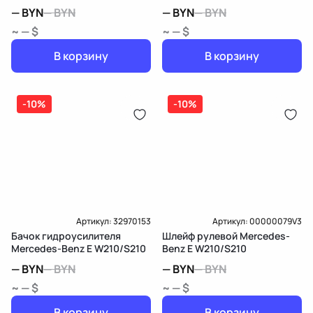
—
BYN
—
BYN
—
BYN
—
BYN
~ — $
~ — $
В корзину
В корзину
-10%
-10%
Артикул:
32970153
Артикул:
00000079V3
Бачок гидроусилителя
Шлейф рулевой Mercedes-
Mercedes-Benz E W210/S210
Benz E W210/S210
—
BYN
—
BYN
—
BYN
—
BYN
~ — $
~ — $
В корзину
В корзину