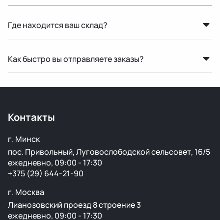
Нет, мы специализируемся на оригинальных б/у
Где находится ваш склад?
запчастях для машин с пробегом.
Основной склад расположен в Минске, также у нас
Как быстро вы отправляете заказы?
есть склад в России для ускоренной доставки по РФ.
По Беларуси — в течение 24 часов. В Россию и другие
страны доставка занимает от 1 до 5 дней в
зависимости от транспортной компании.
Контакты
г. Минск
пос. Привольный, Луговослободской сельсовет, 16/5
ежедневно, 09:00 - 17:30
+375 (29) 644-21-90
г. Москва
Лианозовский проезд 8 строение 3
ежедневно, 09:00 - 17:30