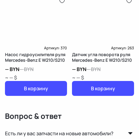
Артикул:
370
Артикул:
263
Насос гидроусилителя руля
Датчик угла поворота руля
Mercedes-Benz E W210/S210
Mercedes-Benz E W210/S210
—
BYN
—
BYN
—
BYN
—
BYN
~ — $
~ — $
В корзину
В корзину
Вопрос & ответ
Есть ли у вас запчасти на новые автомобили?