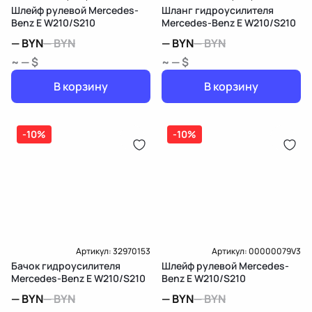
Шлейф рулевой Mercedes-
Шланг гидроусилителя
Benz E W210/S210
Mercedes-Benz E W210/S210
—
BYN
—
BYN
—
BYN
—
BYN
~ — $
~ — $
В корзину
В корзину
-10%
-10%
Артикул:
32970153
Артикул:
00000079V3
Бачок гидроусилителя
Шлейф рулевой Mercedes-
Mercedes-Benz E W210/S210
Benz E W210/S210
—
BYN
—
BYN
—
BYN
—
BYN