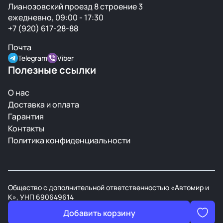
Лианозовский проезд 8 строение 3
ежедневно, 09:00 - 17:30
+7 (920) 617-28-88
Почта
Telegram
Viber
Полезные ссылки
О нас
Доставка и оплата
Гарантия
Контакты
Политика конфиденциальности
Общество с дополнительной ответственностью «Автомир и
К», УНП 690649614
В торговом реестре РБ с 21 марта 2008г.
Добавить корзину
Разработан студией
Digital Devils