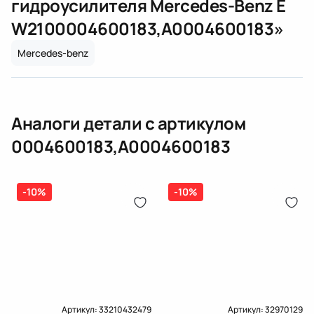
гидроусилителя Mercedes-Benz E
(электрическая), инжектор
Вес [кг]
0,255
W210
0004600183,A0004600183
»
(распределитель впрыска топлива),
ЕРИП
дозатор-распределитель топлива
Mercedes-benz
Карта рассрочки онлайн
Подробнее о гарантии в разделе
Гарантия
Доставка и Оплата
Аналоги детали с артикулом
Доставка и Оплата
0004600183,A0004600183
-10%
-10%
Артикул:
33210432479
Артикул:
32970129