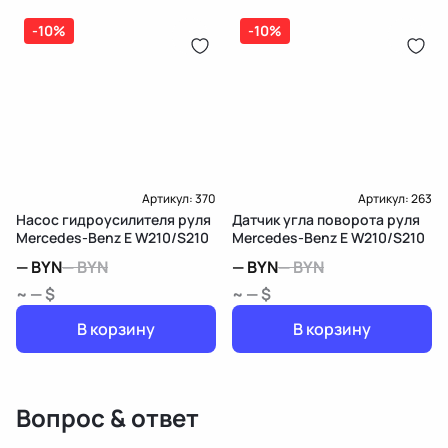
-10%
-10%
Артикул:
370
Артикул:
263
Насос гидроусилителя руля
Датчик угла поворота руля
Mercedes-Benz E W210/S210
Mercedes-Benz E W210/S210
—
BYN
—
BYN
—
BYN
—
BYN
~ — $
~ — $
В корзину
В корзину
Вопрос & ответ