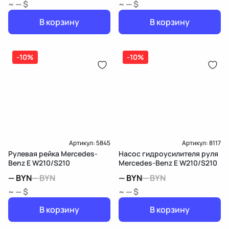
~ — $
~ — $
В корзину
В корзину
-10%
-10%
Артикул:
5845
Артикул:
8117
Рулевая рейка Mercedes-
Насос гидроусилителя руля
Benz E W210/S210
Mercedes-Benz E W210/S210
—
BYN
—
BYN
—
BYN
—
BYN
~ — $
~ — $
В корзину
В корзину