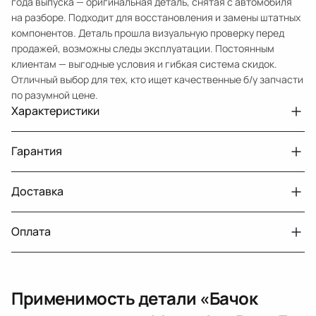
года выпуска — оригинальная деталь, снятая с автомобиля
на разборе. Подходит для восстановления и замены штатных
компонентов. Деталь прошла визуальную проверку перед
продажей, возможны следы эксплуатации. Постоянным
клиентам — выгодные условия и гибкая система скидок.
Отличный выбор для тех, кто ищет качественные б/у запчасти
по разумной цене.
Характеристики
Артикул
32970153
Гарантия
Номер запчасти
0004600183, A0004600183
Авто
MercedesBenz E W210 рест.
Доставка
Двигатели с навесным или без навесного
30 дней
оборудования
Год
2003
Оплата
Тег
Мерседес Бенс Е
г. Минск, пос. Привольный, Луговослободской
Датчик давления топлива, насос
14 дней
сельсовет, 16/5
Толщина [мм]
124,0
вакуумный (тандемный), насос топливный,
При получении наличными
г. Москва, Лианозовский проезд 8 строение 3
рампа топливная, регулятор давления
Длина [мм]
125
Применимость детали «
Бачок
топлива, ТНВД (бензин, дизель), форсунка
Оплата онлайн
бензиновая (дизельная) механическая
Ширина [мм]
126,0