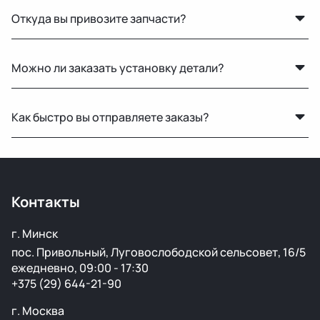
Откуда вы привозите запчасти?
Мы закупаем оригинальные б/у автозапчасти на
Можно ли заказать установку детали?
проверенных аукционах в Европе, США и арабских
странах. Все детали проходят визуальный осмотр и
Нет, установку не выполняем. Мы специализируемся
подготовку перед продажей.
Как быстро вы отправляете заказы?
только на продаже автозапчастей.
По Беларуси — в течение 24 часов. В Россию и другие
страны доставка занимает от 1 до 5 дней в
зависимости от транспортной компании.
Контакты
г. Минск
пос. Привольный, Луговослободской сельсовет, 16/5
ежедневно, 09:00 - 17:30
+375 (29) 644-21-90
г. Москва