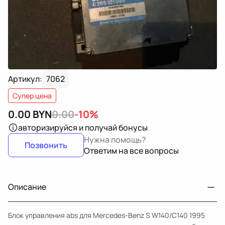
Артикул:
7062
Супер цена
0.00
BYN
0.00
-10%
авторизируйся
и получай бонусы
Нужна помощь?
Позвонить
Ответим на все вопросы
Описание
Блок управления abs для Mercedes-Benz S W140/C140 1995