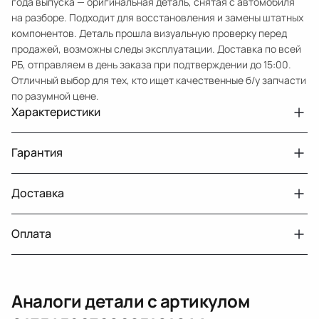
года выпуска — оригинальная деталь, снятая с автомобиля
на разборе. Подходит для восстановления и замены штатных
компонентов. Деталь прошла визуальную проверку перед
продажей, возможны следы эксплуатации. Доставка по всей
РБ, отправляем в день заказа при подтверждении до 15:00.
Отличный выбор для тех, кто ищет качественные б/у запчасти
по разумной цене.
Характеристики
Артикул
7062
Гарантия
Номер запчасти
01354592320265101044
Авто
MercedesBenz S W140 рест.
Доставка
Двигатели с навесным или без навесного
30 дней
оборудования
Год
1995
Оплата
Тег
Мерседес Бенс С
г. Минск, пос. Привольный, Луговослободской
Датчик давления топлива, насос
14 дней
сельсовет, 16/5
вакуумный (тандемный), насос топливный,
При получении наличными
г. Москва, Лианозовский проезд 8 строение 3
рампа топливная, регулятор давления
Аналоги детали с артикулом
топлива, ТНВД (бензин, дизель), форсунка
Оплата онлайн
бензиновая (дизельная) механическая