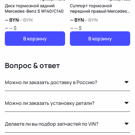
Диск тормозной задний
Суппорт тормозной
Mercedes-Benz S W140/C140
передний правый Mercedes-
Benz S W140/C140
—
BYN
—
BYN
—
BYN
—
BYN
~ — $
~ — $
В корзину
В корзину
Вопрос & ответ
Можно ли заказать доставку в Россию?
Да, мы регулярно отправляем заказы в Москву и
Можно ли заказать установку детали?
другие регионы РФ. Работаем с проверенными
транспортными компаниями.
Нет, установку не выполняем. Мы специализируемся
Делаете ли вы подбор запчастей по VIN?
только на продаже автозапчастей.