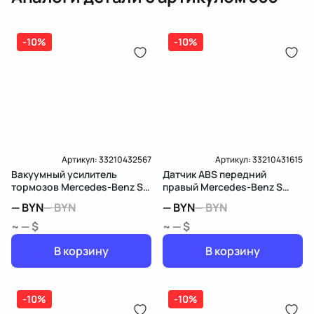
Оплата онлайн
бензиновая (дизельная) механическая
(электрическая), инжектор
(распределитель впрыска топлива),
-10%
ЕРИП
-10%
дозатор-распределитель топлива
Карта рассрочки онлайн
Подробнее о гарантии в разделе
Гарантия
Доставка и Оплата
Доставка и Оплата
Артикул:
33210432567
Артикул:
33210431615
Вакуумный усилитель
Датчик ABS передний
тормозов Mercedes-Benz S
правый Mercedes-Benz S
W140/C140
W140/C140
—
BYN
—
BYN
—
BYN
—
BYN
~ — $
~ — $
В корзину
В корзину
-10%
-10%