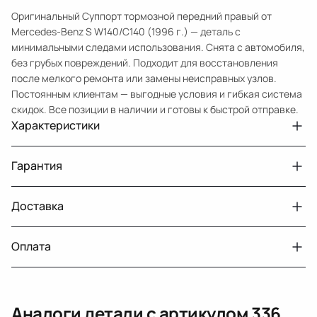
Оригинальный Суппорт тормозной передний правый от
Mercedes-Benz S W140/C140 (1996 г.) — деталь с
минимальными следами использования. Снята с автомобиля,
без грубых повреждений. Подходит для восстановления
после мелкого ремонта или замены неисправных узлов.
Постоянным клиентам — выгодные условия и гибкая система
скидок. Все позиции в наличии и готовы к быстрой отправке.
Характеристики
Артикул
336
Гарантия
Примечание
W140
Авто
MercedesBenz S W140 рест.
Доставка
Двигатели с навесным или без навесного
30 дней
оборудования
Год
1996
Оплата
Тег
Мерседес Бенс С
г. Минск, пос. Привольный, Луговослободской
Датчик давления топлива, насос
14 дней
сельсовет, 16/5
вакуумный (тандемный), насос топливный,
При получении наличными
г. Москва, Лианозовский проезд 8 строение 3
рампа топливная, регулятор давления
Аналоги детали с артикулом
336
топлива, ТНВД (бензин, дизель), форсунка