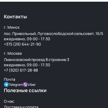
проверенных аукционах в Европе, США и арабских
странах. Все детали проходят визуальный осмотр и
Контакты
подготовку перед продажей.
г. Минск
пос. Привольный, Луговослободской сельсовет, 16/5
ежедневно, 09:00 - 17:30
+375 (29) 644-21-90
г. Москва
Лианозовский проезд 8 строение 3
ежедневно, 09:00 - 17:30
+7 (920) 617-28-88
Почта
Telegram
Viber
Полезные ссылки
О нас
Доставка и оплата