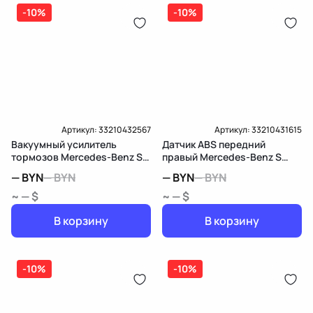
дозатор-распределитель топлива
-10%
-10%
Карта рассрочки онлайн
Подробнее о гарантии в разделе
Гарантия
Доставка и Оплата
Доставка и Оплата
Артикул:
33210432567
Артикул:
33210431615
Вакуумный усилитель
Датчик ABS передний
тормозов Mercedes-Benz S
правый Mercedes-Benz S
W140/C140
W140/C140
—
BYN
—
BYN
—
BYN
—
BYN
~ — $
~ — $
В корзину
В корзину
-10%
-10%